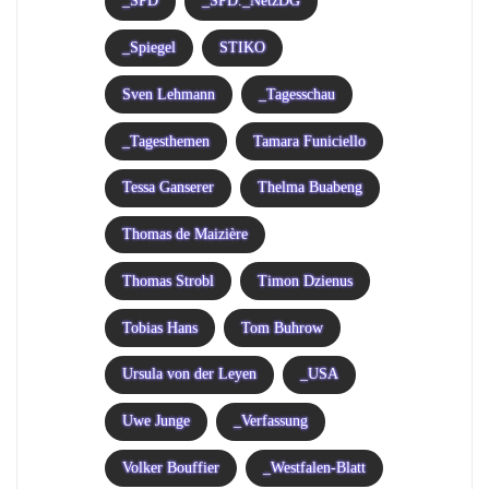
_SPD
_SPD._NetzDG
_Spiegel
STIKO
Sven Lehmann
_Tagesschau
_Tagesthemen
Tamara Funiciello
Tessa Ganserer
Thelma Buabeng
Thomas de Maizière
Thomas Strobl
Timon Dzienus
Tobias Hans
Tom Buhrow
Ursula von der Leyen
_USA
Uwe Junge
_Verfassung
Volker Bouffier
_Westfalen-Blatt