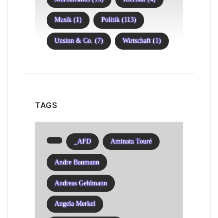
Musik (1)
Politik (113)
Unsinn & Co. (7)
Wirtschaft (1)
TAGS
_AFD
Aminata Touré
Andre Baumann
Andreas Gehlmann
Angela Merkel