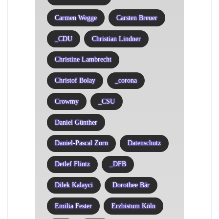
Carmen Wegge
Carsten Breuer
_CDU
Christian Lindner
Christine Lambrecht
Christof Bolay
_corona
Crowmy
_CSU
Daniel Günther
Daniel-Pascal Zorn
Datenschutz
Detlef Flintz
_DFB
Dilek Kalayci
Dorothee Bär
Emilia Fester
Erzbistum Köln