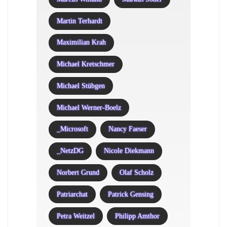
Martin Terhardt
Maximilian Krah
Michael Kretschmer
Michael Stübgen
Michael Werner-Boelz
_Microsoft
Nancy Faeser
_NetzDG
Nicole Diekmann
Norbert Grund
Olaf Scholz
Patriarchat
Patrick Gensing
Petra Weitzel
Philipp Amthor