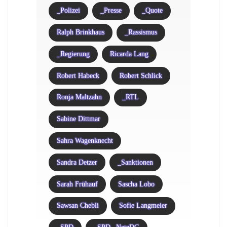
_Polizei
_Presse
_Quote
Ralph Brinkhaus
_Rassismus
_Regierung
Ricarda Lang
Robert Habeck
Robert Schlick
Ronja Maltzahn
_RTL
Sabine Dittmar
Sahra Wagenknecht
Sandra Detzer
_Sanktionen
Sarah Frühauf
Sascha Lobo
Sawsan Chebli
Sofie Langmeier