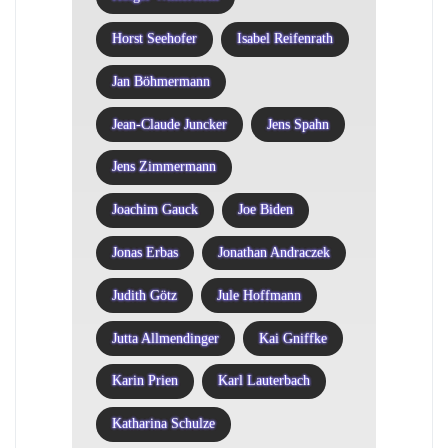
Horst Seehofer
Isabel Reifenrath
Jan Böhmermann
Jean-Claude Juncker
Jens Spahn
Jens Zimmermann
Joachim Gauck
Joe Biden
Jonas Erbas
Jonathan Andraczek
Judith Götz
Jule Hoffmann
Jutta Allmendinger
Kai Gniffke
Karin Prien
Karl Lauterbach
Katharina Schulze