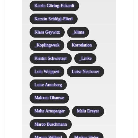
Katrin Göring-Eckardt
Kerstin Schlögl-Flierl
Klara Geywitz
_klima
_Koplingwerk
Korrelation
Kristin Schwietzer
_Linke
Lola Weippert
Luisa Neubauer
Luise Amtsberg
Malcom Ohanwe
Malte Arnsperger
Malu Dreyer
Marco Buschmann
Marcus Willand
Markus Söder