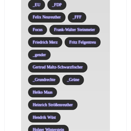
_EU
_FDP
Felix Neureuther
_FFF
Focus
Frank-Walter Steinmeier
Friedrich Merz
Fritz Felgentreu
_gender
Gertrud Maltz-Schwarzfischer
_Grundrechte
_Grüne
Heiko Maas
Heinrich Strößenreuther
Hendrik Wüst
Holger Winterstein