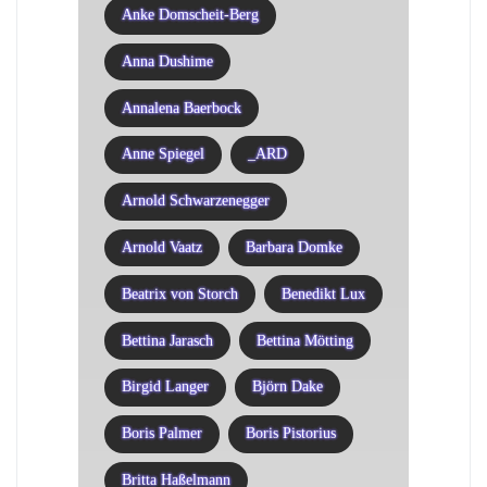
Anke Domscheit-Berg
Anna Dushime
Annalena Baerbock
Anne Spiegel
_ARD
Arnold Schwarzenegger
Arnold Vaatz
Barbara Domke
Beatrix von Storch
Benedikt Lux
Bettina Jarasch
Bettina Mötting
Birgid Langer
Björn Dake
Boris Palmer
Boris Pistorius
Britta Haßelmann