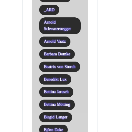
_ARD
Arnold
Schwarzenegger
Arnold Vaatz
Barbara Domke
Beatrix von Storch
Benedikt Lux
Bettina Jarasch
Bettina Mötting
Birgid Langer
Björn Dake