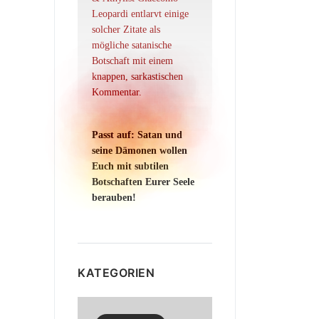
Leopardi entlarvt einige
solcher Zitate als
mögliche satanische
Botschaft mit einem
knappen, sarkastischen
Kommentar.
Passt auf: Satan und
seine Dämonen wollen
Euch mit subtilen
Botschaften Eurer Seele
berauben!
KATEGORIEN