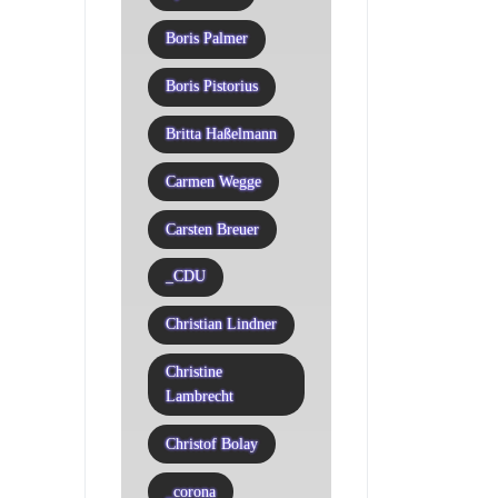
Boris Palmer
Boris Pistorius
Britta Haßelmann
Carmen Wegge
Carsten Breuer
_CDU
Christian Lindner
Christine
Lambrecht
Christof Bolay
_corona