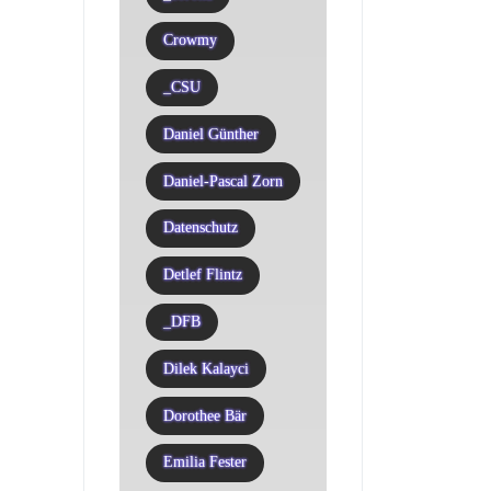
Crowmy
_CSU
Daniel Günther
Daniel-Pascal Zorn
Datenschutz
Detlef Flintz
_DFB
Dilek Kalayci
Dorothee Bär
Emilia Fester