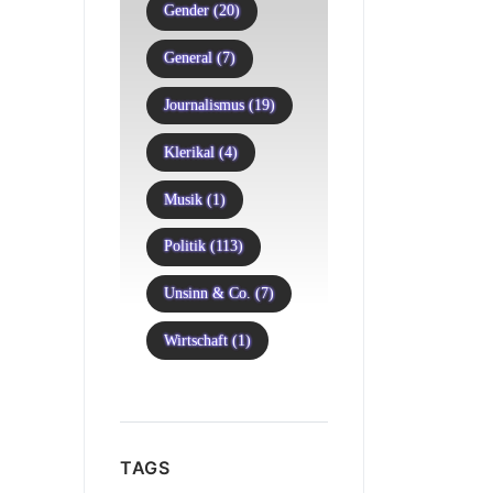
Gender (20)
General (7)
Journalismus (19)
Klerikal (4)
Musik (1)
Politik (113)
Unsinn & Co. (7)
Wirtschaft (1)
TAGS