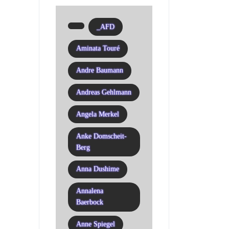
_AFD
Aminata Touré
Andre Baumann
Andreas Gehlmann
Angela Merkel
Anke Domscheit-
Berg
Anna Dushime
Annalena
Baerbock
Anne Spiegel